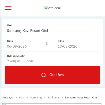
Otel
Giriş
Çıkış
Oda Ve Misafir
2
Yetişkin
0
Çocuk
Otel Ara
Anasayfa
Kars
Sarıkamış
Sarıkamış
Sarıkamış Kayı Resort Otel