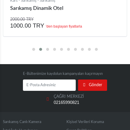
Kars - Sarıkamış - Sarıkamış
Sarıkamış Dinamik Otel
2000.00 TRY
1000.00 TRY
'den başlayan fiyatlarla
E-Bültenimize kaydolun kampanyaları kaçırmayın
Gönder
ÇAĞRI MERKEZİ
02165990821
Sarıkamış Canlı Kamera
Kişisel Verileri Koruma