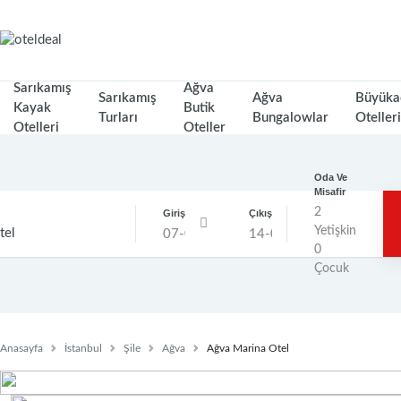
Sarıkamış
Ağva
Sarıkamış
Ağva
Büyüka
Kayak
Butik
Turları
Bungalowlar
Otelleri
Otelleri
Oteller
Oda Ve
Misafir
2
Giriş
Çıkış
Yetişkin
0
Çocuk
Anasayfa
İstanbul
Şile
Ağva
Ağva Marina Otel