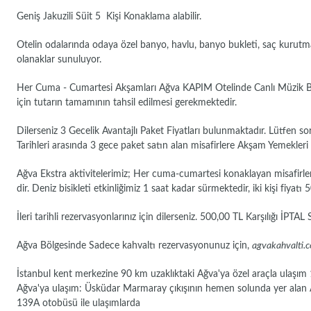
Geniş Jakuzili Süit 5 Kişi Konaklama alabilir.
Otelin odalarında odaya özel banyo, havlu, banyo bukleti, saç kurutma
olanaklar sunuluyor.
Her Cuma - Cumartesi Akşamları Ağva KAPIM Otelinde Canlı Müzik Bulunm
için tutarın tamamının tahsil edilmesi gerekmektedir.
Dilerseniz 3 Gecelik Avantajlı Paket Fiyatları bulunmaktadır. Lütfen s
Tarihleri arasında 3 gece paket satın alan misafirlere Akşam Yemekleri 
Ağva Ekstra aktivitelerimiz; Her cuma-cumartesi konaklayan misafirler
dir. Deniz bisikleti etkinliğimiz 1 saat kadar sürmektedir, iki kişi fiyat
İleri tarihli rezervasyonlarınız için dilerseniz. 500,00 TL Karşılığı İPTA
Ağva Bölgesinde Sadece kahvaltı rezervasyonunuz için,
agvakahvalti.
İstanbul kent merkezine 90 km uzaklıktaki Ağva'ya özel araçla ulaşım 
Ağva'ya ulaşım: Üsküdar Marmaray çıkışının hemen solunda yer alan Ağv
139A otobüsü ile ulaşımlarda